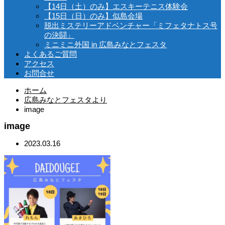
【14日（土）のみ】エスキーテニス体験会
【15日（日）のみ】似島会場
脱出ミステリーアドベンチャー「ミフェタナトス号
の決闘」
ミニミニ外国 in 広島みなとフェスタ
よくあるご質問
アクセス
お問合せ
ホーム
広島みなとフェスタより
image
image
2023.03.16