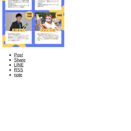
Post
Share
LINE
RSS
note