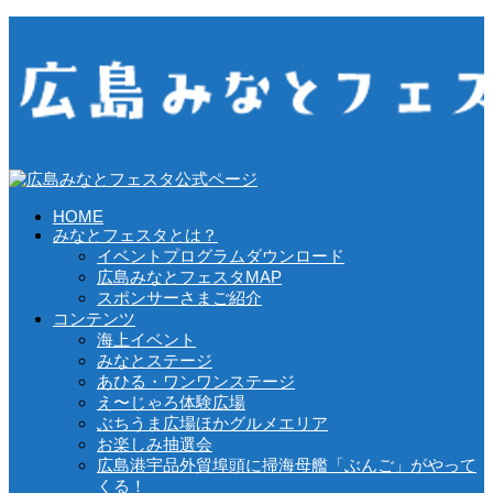
HOME
みなとフェスタとは？
イベントプログラムダウンロード
広島みなとフェスタMAP
スポンサーさまご紹介
コンテンツ
海上イベント
みなとステージ
あひる・ワンワンステージ
え〜じゃろ体験広場
ぶちうま広場ほかグルメエリア
お楽しみ抽選会
広島港宇品外貿埠頭に掃海母艦「ぶんご」がやって
くる！