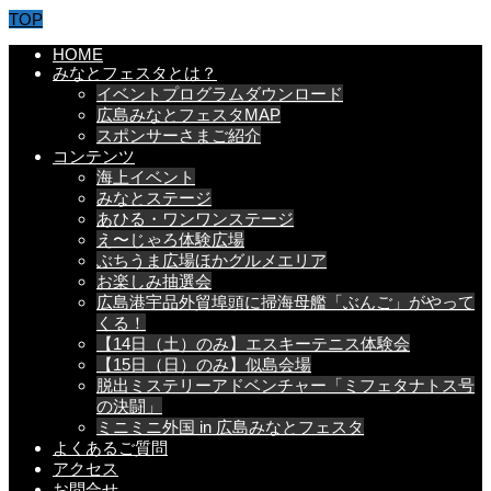
TOP
HOME
みなとフェスタとは？
イベントプログラムダウンロード
広島みなとフェスタMAP
スポンサーさまご紹介
コンテンツ
海上イベント
みなとステージ
あひる・ワンワンステージ
え〜じゃろ体験広場
ぶちうま広場ほかグルメエリア
お楽しみ抽選会
広島港宇品外貿埠頭に掃海母艦「ぶんご」がやって
くる！
【14日（土）のみ】エスキーテニス体験会
【15日（日）のみ】似島会場
脱出ミステリーアドベンチャー「ミフェタナトス号
の決闘」
ミニミニ外国 in 広島みなとフェスタ
よくあるご質問
アクセス
お問合せ