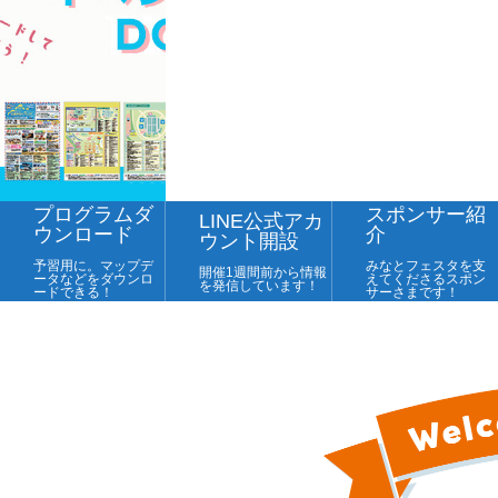
プログラムダ
スポンサー紹
LINE公式アカ
ウンロード
介
ウント開設
予習用に。マップデ
みなとフェスタを支
開催1週間前から情報
ータなどをダウンロ
えてくださるスポン
を発信しています！
ードできる！
サーさまです！