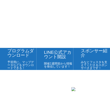
プログラムダ
スポンサー紹
LINE公式アカ
ウンロード
介
ウント開設
予習用に。マップデ
みなとフェスタを支
開催1週間前から情報
ータなどをダウンロ
えてくださるスポン
を発信しています！
ードできる！
サーさまです！