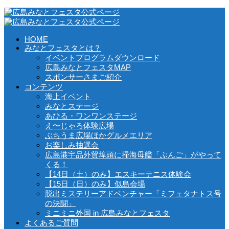
HOME
みなとフェスタとは？
イベントプログラムダウンロード
広島みなとフェスタMAP
スポンサーさまご紹介
コンテンツ
海上イベント
みなとステージ
あひる・ワンワンステージ
え〜じゃろ体験広場
ぶちうま広場ほかグルメエリア
お楽しみ抽選会
広島港宇品外貿埠頭に掃海母艦「ぶんご」がやって
くる！
【14日（土）のみ】エスキーテニス体験会
【15日（日）のみ】似島会場
脱出ミステリーアドベンチャー「ミフェタナトス号
の決闘」
ミニミニ外国 in 広島みなとフェスタ
よくあるご質問