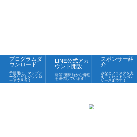
プログラムダ
スポンサー紹
LINE公式アカ
ウンロード
介
ウント開設
予習用に。マップデ
みなとフェスタを支
開催1週間前から情報
ータなどをダウンロ
えてくださるスポン
を発信しています！
ードできる！
サーさまです！